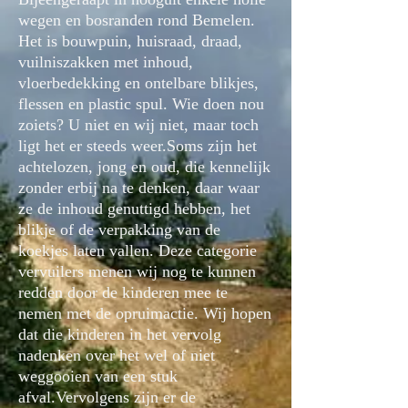
wegen en bosranden rond Bemelen.
Het is bouwpuin, huisraad, draad,
vuilniszakken met inhoud,
vloerbedekking en ontelbare blikjes,
flessen en plastic spul. Wie doen nou
zoiets? U niet en wij niet, maar toch
ligt het er steeds weer.Soms zijn het
achtelozen, jong en oud, die kennelijk
zonder erbij na te denken, daar waar
ze de inhoud genuttigd hebben, het
blikje of de verpakking van de
koekjes laten vallen. Deze categorie
vervuilers menen wij nog te kunnen
redden door de kinderen mee te
nemen met de opruimactie. Wij hopen
dat die kinderen in het vervolg
nadenken over het wel of niet
weggooien van een stuk
afval.Vervolgens zijn er de