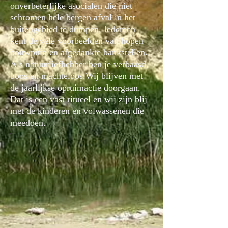
onverbeterlijke asocialen die niet
schromen hele bergen afval in het
buitengebied te dumpen. Iedereen
kent de vele voorbeelden van hopen
bouwpuin en afgedankte bankstellen.
Als natuurliefhebber ben je verbaasd,
boos en machteloos.Wij blijven met
de jaarlijkse opruimactie doorgaan.
Dat is een vast ritueel en wij zijn blij
met de kinderen en volwassenen die
meedoen.