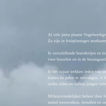
Al vele jaren plaatst Vogelwerkg
Zo zijn in fruitplantages nestkast
In verschillende boerderijen en 
voor bosuilen en in de boomgaard
In het najaar trekken leden van 
kasten en palen te vervangen. ’s 
welke uilen en valken jongen heb
Milieuvriendelijker beheer door bo
aantal torenvalken, bosuilen en st