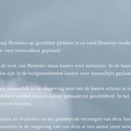
roep Bemelen op geschikte plekken in en rond Bemelen nestka
en voor torenvalken geplaatst.
in de kerk van Bemelen staan kasten voor kerkuilen. In de bo
en zijn in de hoogstambomen kasten voor steenuiltjes geplaat
onze natuurclub in de omgeving rond om de kasten schoon te m
Winters worden nieuwe kasten gemaakt en geschilderd. In het 
ben en hoeveel.
eren en fruittelers en het plaatsen en verzorgen van deze kast
eenuilen in de omgeving van ons dorp al een aantal jaren weer s