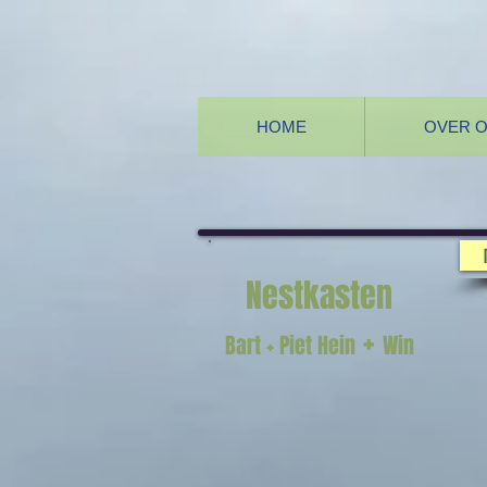
HOME
OVER 
Nestkasten
+
Bart + Piet Hein
Win