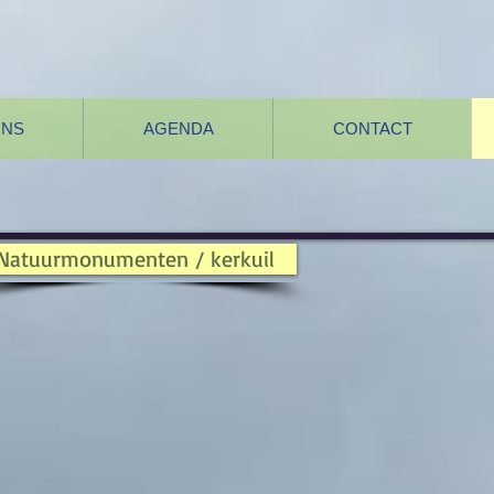
ONS
AGENDA
CONTACT
Natuurmonumenten / kerkuil