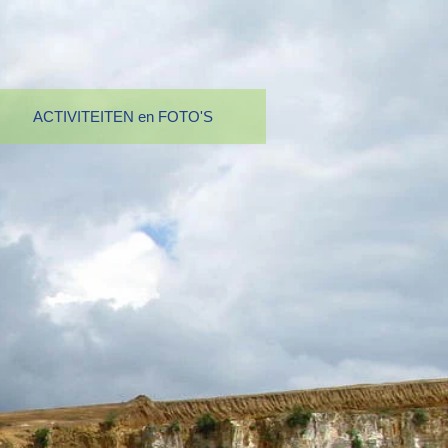
ACTIVITEITEN en FOTO'S